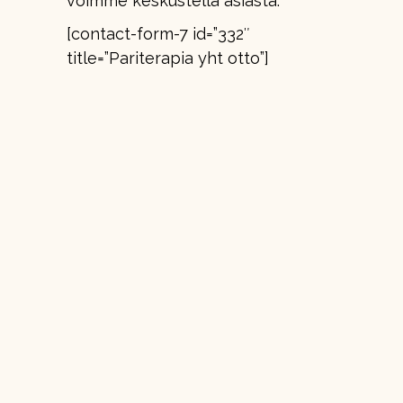
voimme keskustella asiasta.
[contact-form-7 id=”332″
title=”Pariterapia yht otto”]